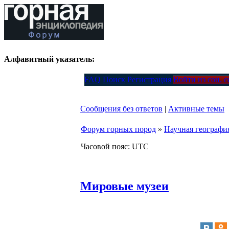
Алфавитный указатель:
FAQ
Поиск
Регистрация
Войти из соц. 
Сообщения без ответов
|
Активные темы
Форум горных пород
»
Научная географи
Часовой пояс: UTC
Мировые музеи