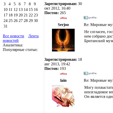
Зарегистрирован:
30
3
4
5
6
7
8
9
окт 2012, 16:40
10
11
12
13
14
15
16
Постов:
265
17
18
19
20
21
22
23
24
25
26
27
28
29
30
Serjoo
Re: Мировые му
31
Не согласен, го
Все новости
Лента
нем собрано дос
новостей
Британский муз
Аналитика:
Популярные статьи:
Зарегистрирован:
18
авг 2013, 19:42
Постов:
193
lain
Re: Мировые му
Могу похвастать
неизгладимое вп
Он является одн