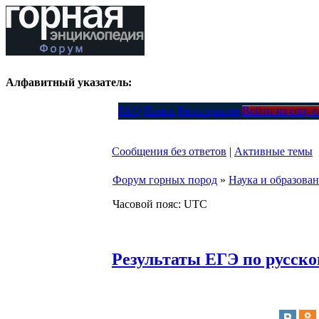
Алфавитный указатель:
FAQ
Поиск
Регистрация
Войти из соц. 
Сообщения без ответов
|
Активные темы
Форум горных пород
»
Наука и образова
Часовой пояс: UTC
Результаты ЕГЭ по русск