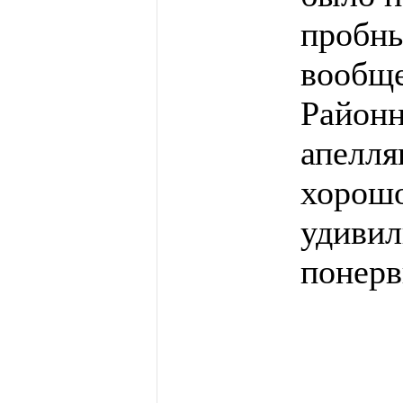
пробны
вообще
Районн
апелля
хорошо
удивил
понерв