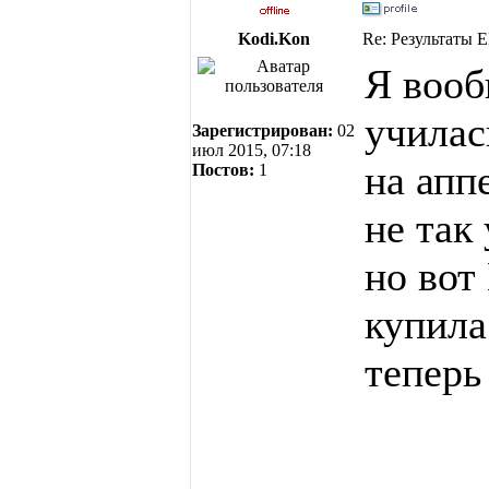
Kodi.Kon
Re: Результаты 
Я вооб
училас
Зарегистрирован:
02
июл 2015, 07:18
на апп
Постов:
1
не так
но вот
купил
теперь