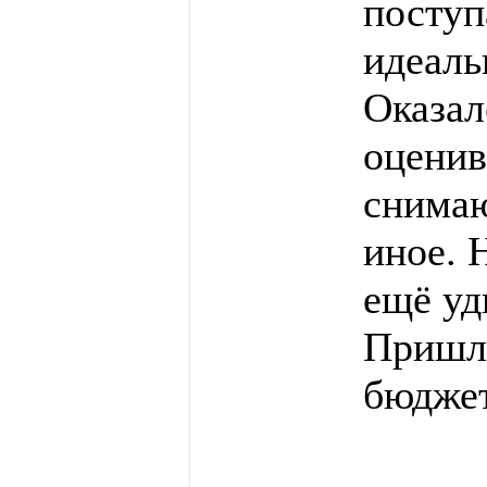
поступ
идеаль
Оказал
оценив
снимаю
иное. 
ещё уд
Пришло
бюдже