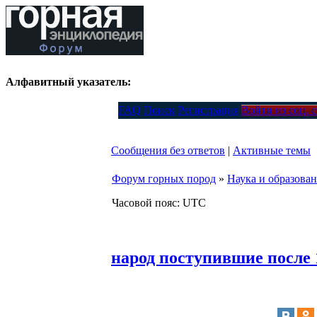
Алфавитный указатель:
FAQ
Поиск
Регистрация
Войти из соц. 
Сообщения без ответов
|
Активные темы
Форум горных пород
»
Наука и образова
Часовой пояс: UTC
народ поступившие после 1