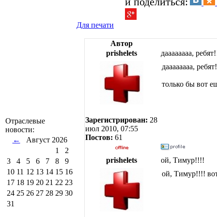
и поделиться:
Для печати
Автор
prishelets
даааааааа, ребят!
даааааааа, ребят
только бы вот е
Зарегистрирован:
28
Отраслевые
июл 2010, 07:55
новости:
Постов:
61
←
Август 2026
1
2
prishelets
ой, Тимур!!!!
3
4
5
6
7
8
9
10
11
12
13
14
15
16
ой, Тимур!!!! вот
17
18
19
20
21
22
23
24
25
26
27
28
29
30
31