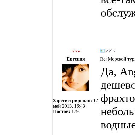
обслуж
Евгения
Re: Морской тур
Да, An
дешево
фрахто
Зарегистрирован:
12
май 2013, 16:43
неболь
Постов:
179
водные