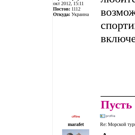
окт 2012, 15:11
возмож
Постов:
1112
Откуда:
Украина
спорти
включе
______
Пусть 
marafet
Re: Морской тур