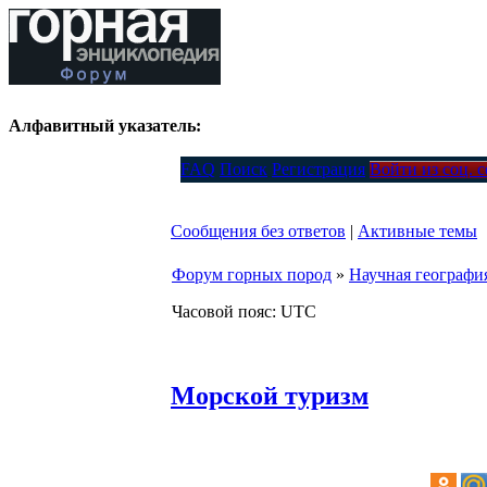
Алфавитный указатель:
FAQ
Поиск
Регистрация
Войти из соц. 
Сообщения без ответов
|
Активные темы
Форум горных пород
»
Научная географи
Часовой пояс: UTC
Морской туризм