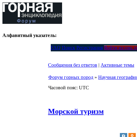
Алфавитный указатель:
FAQ
Поиск
Регистрация
Войти из соц. 
Сообщения без ответов
|
Активные темы
Форум горных пород
»
Научная географи
Часовой пояс: UTC
Морской туризм