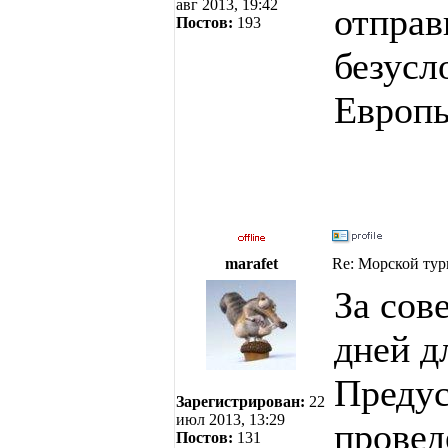
авг 2013, 19:42
отправ
Постов:
193
безусл
Европ
marafet
Re: Морской тур
За сов
дней д
Предус
Зарегистрирован:
22
июл 2013, 13:29
провед
Постов:
131