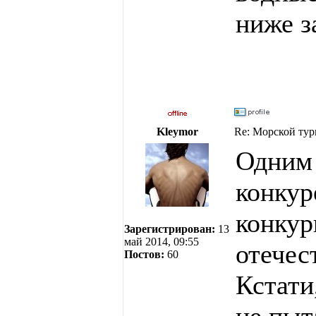
ниже з
Kleymor
Re: Морской тур
Одним 
конкур
конкур
Зарегистрирован:
13
май 2014, 09:55
отечес
Постов:
60
Кстати
не пыт