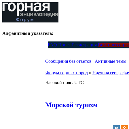
Алфавитный указатель:
FAQ
Поиск
Регистрация
Войти из соц. 
Сообщения без ответов
|
Активные темы
Форум горных пород
»
Научная географи
Часовой пояс: UTC
Морской туризм