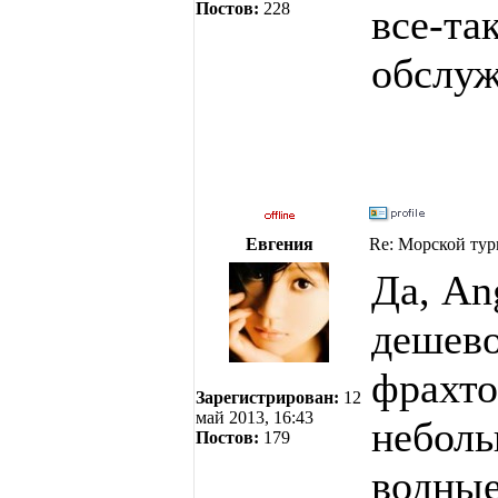
Постов:
228
все-та
обслуж
Евгения
Re: Морской тур
Да, An
дешево
фрахто
Зарегистрирован:
12
май 2013, 16:43
неболь
Постов:
179
водные