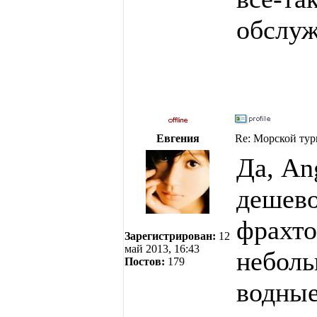
обслуж
Евгения
Re: Морской тур
Да, An
дешево
фрахто
Зарегистрирован:
12
май 2013, 16:43
неболь
Постов:
179
водные