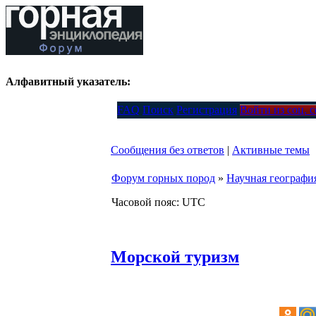
Алфавитный указатель:
FAQ
Поиск
Регистрация
Войти из соц. 
Сообщения без ответов
|
Активные темы
Форум горных пород
»
Научная географи
Часовой пояс: UTC
Морской туризм