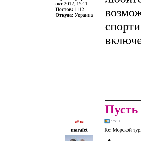
окт 2012, 15:11
возмож
Постов:
1112
Откуда:
Украина
спорти
включе
______
Пусть 
marafet
Re: Морской тур